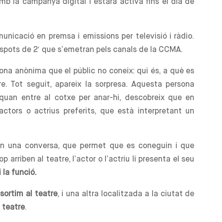
 la campanya digital i estarà activa fins el dia de
unicació en premsa i emissions per televisió i ràdio.
 spots de 2′ que s’emetran pels canals de la CCMA.
ona anònima que el públic no coneix: qui és, a què es
re. Tot seguit, apareix la sorpresa. Aquesta persona
 quan entre al cotxe per anar-hi, descobreix que en
 actors o actrius preferits, que està interpretant un
en una conversa, que permet que es coneguin i que
p arriben al teatre, l’actor o l’actriu li presenta el seu
la funció.
sortim al teatre
, i una altra localitzada a la ciutat de
l teatre
.