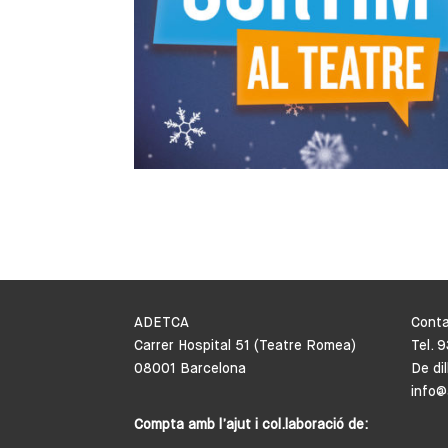
ADETCA
Cont
Carrer Hospital 51 (Teatre Romea)
Tel. 
08001 Barcelona
De di
info@
Compta amb l’ajut i col.laboració de: