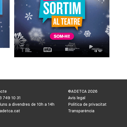
acte
©ADETCA
2026
93 749 10 31
Avís legal
lluns a divendres de 10h a 14h
Política de privacitat
adetca.cat
Transparència