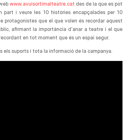
a web
www.avuisortimalteatre.cat
des de la que es pot
n part i veure les 10 històries encapçalades per 10
de protagonistes que el que volen és recordar aquest
úblic, afirmant la importància d’anar a teatre i el que
recordant en tot moment que és un espai segur.
 els suports i tota la informació de la campanya.