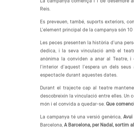
La campanya comença l’1 de desembre amb
Reis.
Es preveuen, també, suports exteriors, com
L’element principal de la campanya són 10
Les peces presenten la història d’una pers
dedica, i la seva vinculació amb el teat
anònima la conviden a anar al Teatre, i
l’interior d’aquest l’espera un dels seus
espectacle durant aquestes dates.
Durant el trajecte cap al teatre manten
descobreixin la vinculació entre elles. Un co
món i el convida a quedar-se.
Que comenci 
La campanya té una versió genèrica,
Avui 
Barcelona,
A Barcelona, per Nadal, sortim a