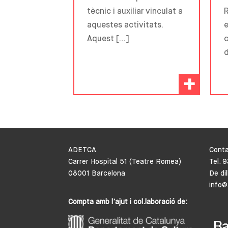
tècnic i auxiliar vinculat a
aquestes activitats.
e
Aquest […]
c
d
+
ADETCA
Cont
Carrer Hospital 51 (Teatre Romea)
Tel. 
08001 Barcelona
De di
info@
Compta amb l’ajut i col.laboració de: