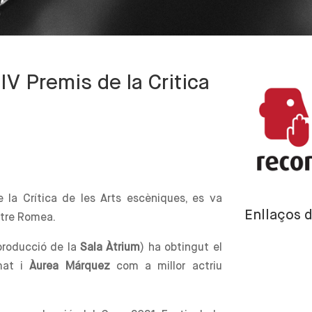
V Premis de la Critica
 la Crítica de les Arts escèniques, es va
Enllaços d
eatre Romea.
(producció de la
Sala Àtrium
) ha obtingut el
rmat i
Àurea Márquez
com a millor actriu