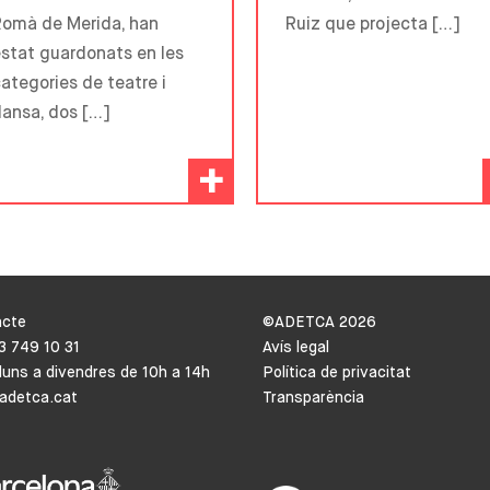
Romà de Merida, han
Ruiz que projecta […]
stat guardonats en les
ategories de teatre i
ansa, dos […]
+
acte
©ADETCA
2026
93 749 10 31
Avís legal
lluns a divendres de 10h a 14h
Política de privacitat
adetca.cat
Transparència