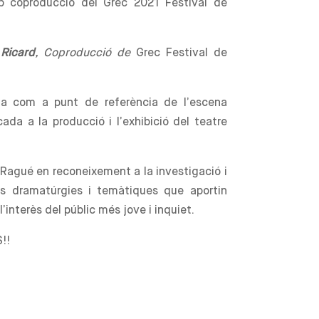
b coproducció del Grec 2021 Festival de
 Ricard
,
Cop
roducció
de
Grec Festival de
da com a punt de referència de l’escena
da a la producció i l’exhibició del teatre
 Ragué en reconeixement a la investigació i
s dramatúrgies i temàtiques que aportin
’interès del públic més jove i inquiet.
!!