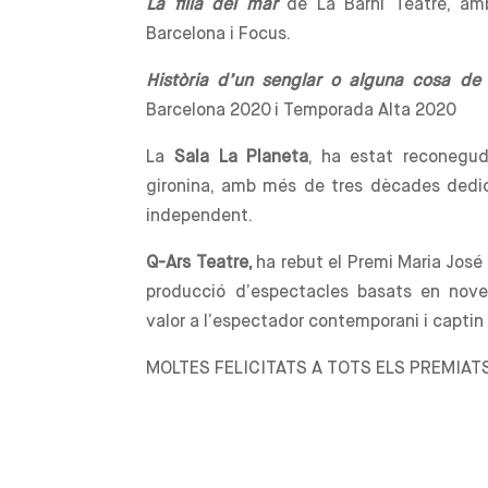
La filla del mar
de La Barni Teatre, am
Barcelona i Focus.
Història d’un senglar o alguna cosa de
Barcelona 2020 i Temporada Alta 2020
La
Sala La Planeta
, ha estat reconegu
gironina, amb més de tres dècades dedica
independent.
Q-Ars Teatre,
ha rebut el Premi Maria José
producció d’espectacles basats en nove
valor a l’espectador contemporani i captin l
MOLTES FELICITATS A TOTS ELS PREMIATS