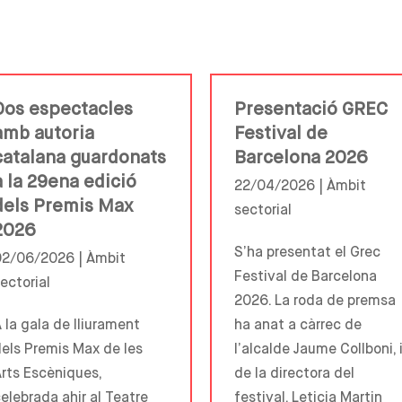
Dos espectacles
Presentació GREC
amb autoria
Festival de
catalana guardonats
Barcelona 2026
a la 29ena edició
22/04/2026 |
Àmbit
dels Premis Max
sectorial
2026
S’ha presentat el Grec
02/06/2026 |
Àmbit
Festival de Barcelona
ectorial
2026. La roda de premsa
 la gala de lliurament
ha anat a càrrec de
els Premis Max de les
l’alcalde Jaume Collboni, 
rts Escèniques,
de la directora del
elebrada ahir al Teatre
festival, Leticia Martin