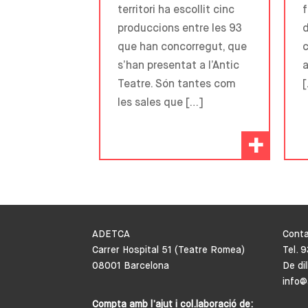
territori ha escollit cinc
f
produccions entre les 93
d
que han concorregut, que
c
s’han presentat a l’Antic
a
Teatre. Són tantes com
les sales que […]
+
ADETCA
Cont
Carrer Hospital 51 (Teatre Romea)
Tel. 
08001 Barcelona
De di
info@
Compta amb l’ajut i col.laboració de: