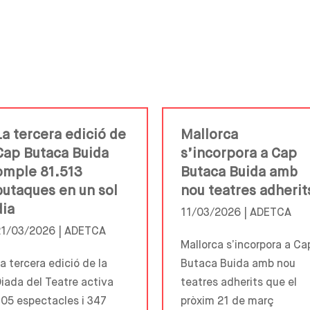
La tercera edició de
Mallorca
Cap Butaca Buida
s’incorpora a Cap
omple 81.513
Butaca Buida amb
butaques en un sol
nou teatres adherit
dia
11/03/2026 |
ADETCA
21/03/2026 |
ADETCA
Mallorca s’incorpora a Ca
a tercera edició de la
Butaca Buida amb nou
iada del Teatre activa
teatres adherits que el
05 espectacles i 347
pròxim 21 de març