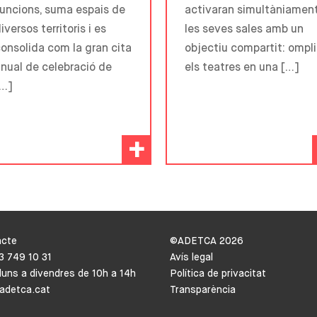
uncions, suma espais de
activaran simultàniamen
iversos territoris i es
les seves sales amb un
onsolida com la gran cita
objectiu compartit: ompli
nual de celebració de
els teatres en una […]
[…]
+
acte
©ADETCA
2026
93 749 10 31
Avís legal
lluns a divendres de 10h a 14h
Política de privacitat
adetca.cat
Transparència