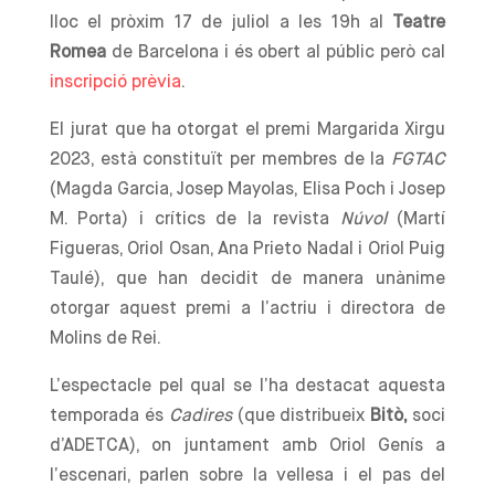
lloc el pròxim 17 de juliol a les 19h al
Teatre
Romea
de Barcelona i és obert al públic però cal
inscripció prèvia
.
El jurat que ha otorgat el premi Margarida Xirgu
2023, està constituït per membres de la
FGTAC
(Magda Garcia, Josep Mayolas, Elisa Poch i Josep
M. Porta) i crítics de la revista
Núvol
(Martí
Figueras, Oriol Osan, Ana Prieto Nadal i Oriol Puig
Taulé), que han decidit de manera unànime
otorgar aquest premi a l’actriu i directora de
Molins de Rei.
L’espectacle pel qual se l’ha destacat aquesta
temporada és
Cadires
(que distribueix
Bitò,
soci
d’ADETCA), on juntament amb Oriol Genís a
l’escenari, parlen sobre la vellesa i el pas del