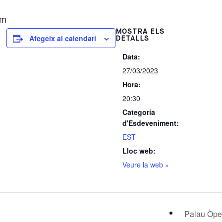
om
MOSTRA ELS
Afegeix al calendari
DETALLS
Data:
27/03/2023
Hora:
20:30
Categoria
d'Esdeveniment:
EST
Lloc web:
Veure la web »
Palau Òp