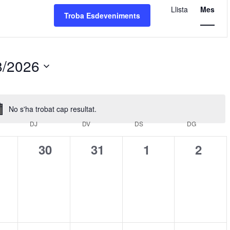
Llista
Mes
de
Troba Esdeveniments
visualit
Esdeve
8/2026
na
No s'ha trobat cap resultat.
Avís
ECRES
DJ
DIJOUS
DV
DIVENDRES
DS
DISSABTE
DG
DIUMENGE
0
0
0
0
30
31
1
2
nts,
deveniments,
esdeveniments,
esdeveniments,
esdeveniments
esdev