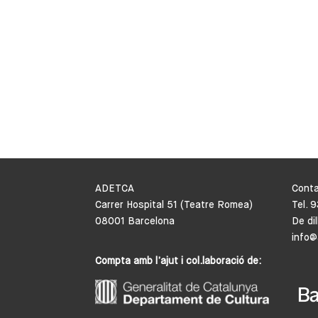
ADETCA
Cont
Carrer Hospital 51 (Teatre Romea)
Tel. 
08001 Barcelona
De di
info@
Compta amb l’ajut i col.laboració de: