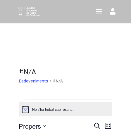
#N/A
Esdeveniments
#N/A
Esdeveniments
No s'ha trobat cap resultat.
Avís
Propers
Navegació
Navega
Cerca
Llista