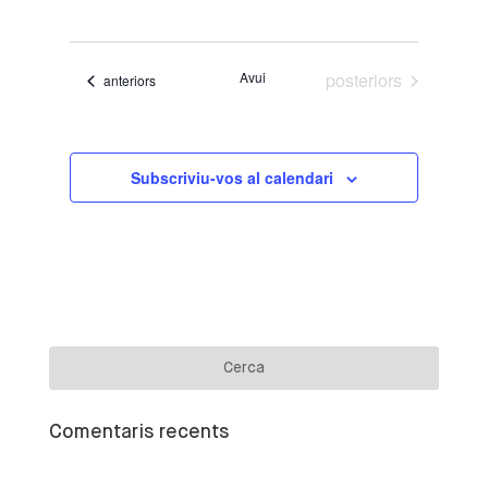
visual
de
Selecciona
i
visuali
una
cerca
Esdeve
data.
Esdeveniments
Avui
posteriors
Esdeveniments
anteriors
d'Esdeven
Subscriviu-vos al calendari
Comentaris recents