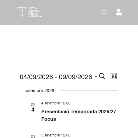
Esdeveniments
04/09/2026
 - 
09/09/2026
Navegació
Navega
Cerca
Llista
visual
de
Selecciona
setembre 2026
i
visuali
una
cerca
Esdeve
data.
4 setembre 12:00
DV
d'Esdeven
4
Presentació Temporada 2026/27
Focus
5 setembre 12:00
DS