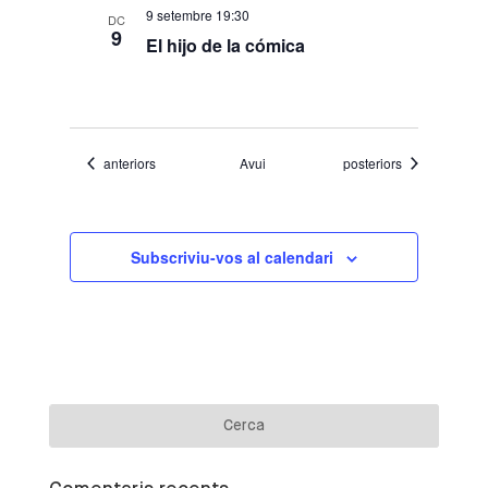
9 setembre 19:30
DC
9
El hijo de la cómica
Esdeveniments
Esdeveniments
anteriors
Avui
posteriors
Subscriviu-vos al calendari