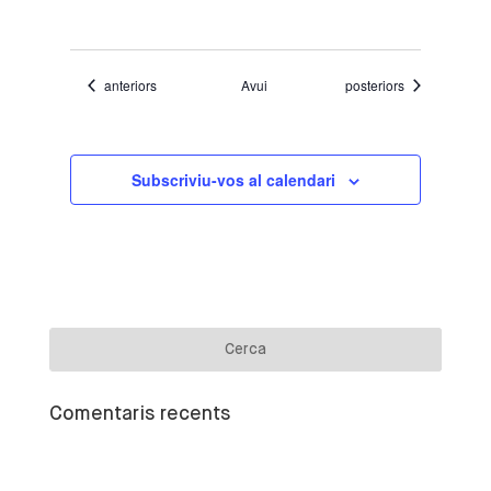
Esdeveniments
Esdeveniments
anteriors
Avui
posteriors
Subscriviu-vos al calendari
Comentaris recents