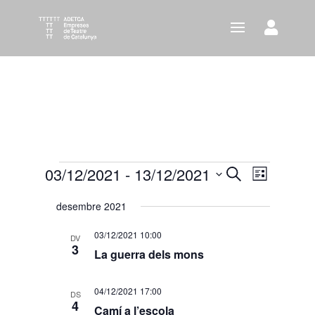
Esdeveniments
03/12/2021
 - 
13/12/2021
Navegació
Navega
Cerca
Llista
visual
de
Selecciona
desembre 2021
i
visuali
una
cerca
Esdeve
data.
03/12/2021 10:00
DV
d'Esdeven
3
La guerra dels mons
04/12/2021 17:00
DS
4
Camí a l’escola